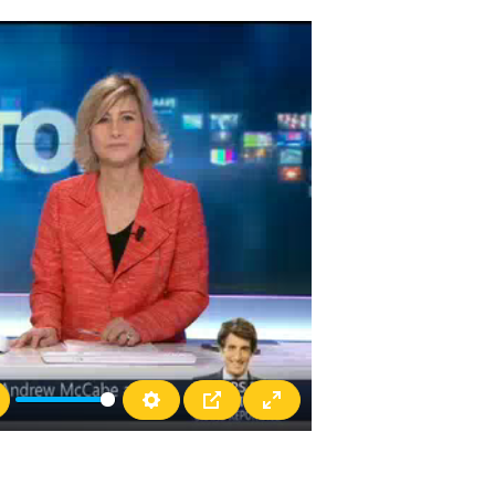
te
Settings
PIP
Enter fullscreen