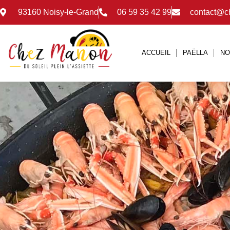
93160 Noisy-le-Grand
06 59 35 42 99
contact@c
ACCUEIL
PAËLLA
NO