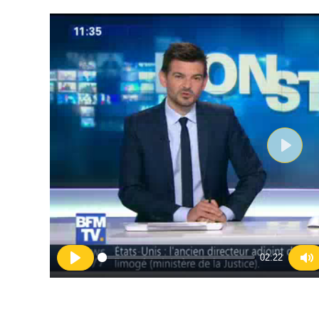
Play
02:22
Play
Mu