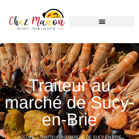
Traiteur au
marché de Sucy-
en-Brie
ACCUEIL
»
TRAITEUR AU MARCHÉ DE SUCY-EN-BRIE