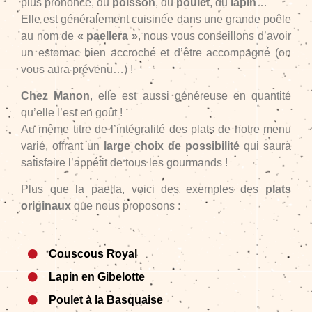
plus prononcé, du
poisson
, du
poulet
, du
lapin
…
Elle est généralement cuisinée dans une grande poêle
au nom de
« paellera »
, nous vous conseillons d’avoir
un estomac bien accroché et d’être accompagné (on
vous aura prévenu…) !
Chez Manon
, elle est aussi généreuse en quantité
qu’elle l’est en goût !
Au même titre de l’intégralité des plats de notre menu
varié, offrant un
large choix de possibilité
qui saura
satisfaire l’appétit de tous les gourmands !
Plus que la paella, voici des exemples des
plats
originaux
que nous proposons :
Couscous Royal
Lapin en Gibelotte
Poulet à la Basquaise