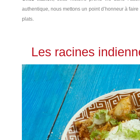
authentique, nous mettons un point d’honneur à faire 
plats.
Les racines indien