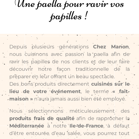
Une paella pour ravir vos
papilles !
Depuis plusieurs générations
Chez Manon
,
nous cuisinons avec passion la paella afin de
ravir les papilles de nos clients et de leur faire
découvrir notre façon traditionnelle de la
préparer en leur offrant un beau spectacle.
Des bons produits directement
cuisinés sur le
lieu de votre événement
, le terme
« fait-
maison »
n’aura jamais aussi bien été employé.
Nous sélectionnons méticuleusement des
produits frais de qualité
afin de rapprocher la
Méditerranée
à notre
Ile-de-France
, à défaut
d’être entourée d’eau salée, vous pourrez tout