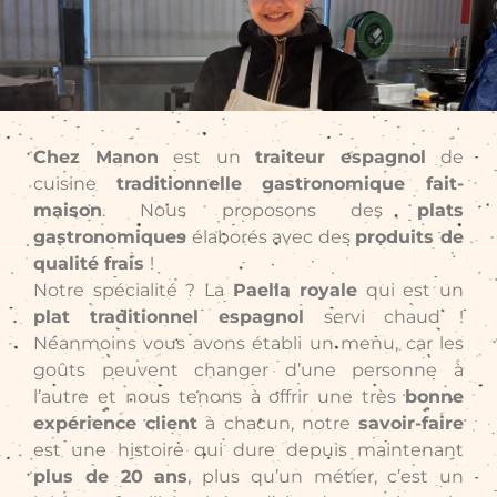
Chez Manon
est un
traiteur espagnol
de
cuisine
traditionnelle gastronomique fait-
maison
. Nous proposons des
plats
gastronomiques
élaborés avec des
produits de
qualité frais
!
Notre spécialité ? La
Paella royale
qui est un
plat traditionnel espagnol
servi chaud !
Néanmoins vous avons établi un menu, car les
goûts peuvent changer d’une personne à
l’autre et nous tenons à offrir une très
bonne
expérience client
à chacun, notre
savoir-faire
est une histoire qui dure depuis maintenant
plus de 20 ans
, plus qu’un métier, c’est un