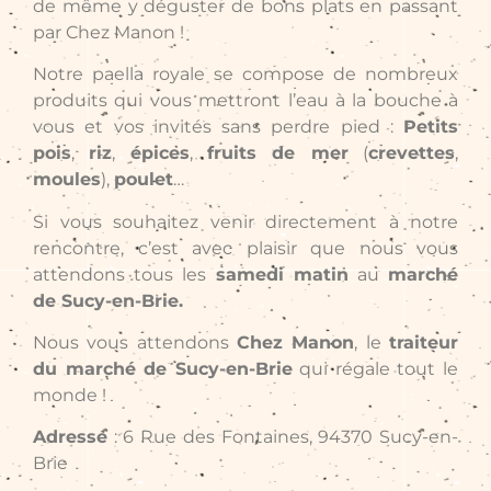
de même y déguster de bons plats en passant
par Chez Manon !
Notre paella royale se compose de nombreux
produits qui vous mettront l’eau à la bouche à
vous et vos invités sans perdre pied :
Petits
pois
,
riz
,
épices
,
fruits de mer
(
crevettes
,
moules
),
poulet
…
Si vous souhaitez venir directement à notre
rencontre, c’est avec plaisir que nous vous
attendons tous les
samedi matin
au
marché
de Sucy-en-Brie.
Nous vous attendons
Chez Manon
, le
traiteur
du marché de Sucy-en-Brie
qui régale tout le
monde !
Adresse
: 6 Rue des Fontaines, 94370 Sucy-en-
Brie