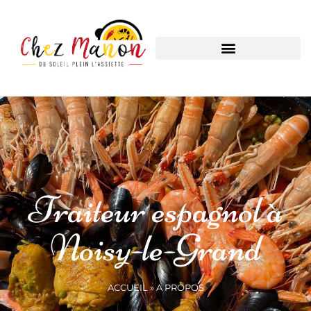
Traiteur espagnol à
Noisy-le-Grand
ACCUEIL
»
A PROPOS