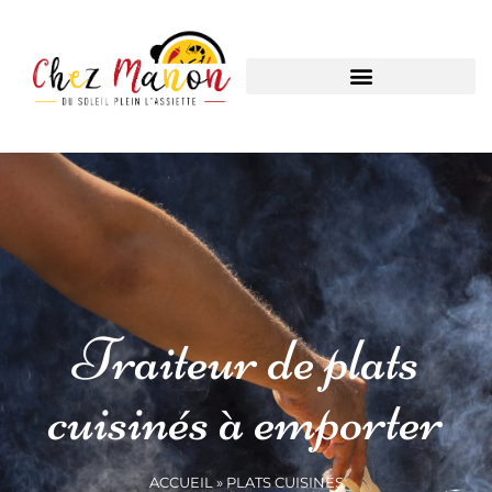
Traiteur de plats
cuisinés à emporter
ACCUEIL
»
PLATS CUISINÉS