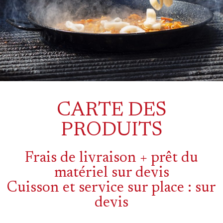
CARTE DES
PRODUITS
Frais de livraison + prêt du
matériel sur devis
Cuisson et service sur place : sur
devis