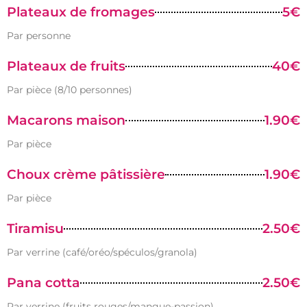
Plateaux de fromages
5€
Par personne
Plateaux de fruits
40€
Par pièce (8/10 personnes)
Macarons maison
1.90€
Par pièce
Choux crème pâtissière
1.90€
Par pièce
Tiramisu
2.50€
Par verrine (café/oréo/spéculos/granola)
Pana cotta
2.50€
Par verrine (fruits rouges/mangue-passion)